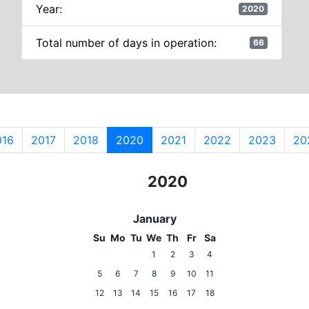
Year:
2020
Total number of days in operation:
66
016
2017
2018
2020
2021
2022
2023
20
2018
2019
2020
2021
2022
January
Su
Mo
Tu
We
Th
Fr
Sa
1
2
3
4
5
6
7
8
9
10
11
12
13
14
15
16
17
18