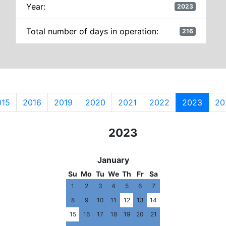
Year:
2023
Total number of days in operation:
216
015
2016
2019
2020
2021
2022
2023
20
2021
2022
2023
2024
2025
January
Su
Mo
Tu
We
Th
Fr
Sa
1
2
3
4
5
6
7
8
9
10
11
12
13
14
15
16
17
18
19
20
21